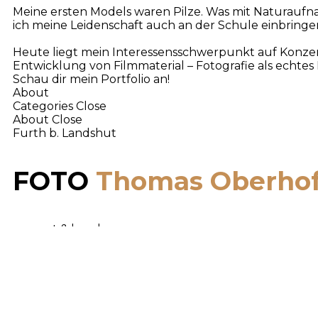
Meine ersten Models waren Pilze. Was mit Naturaufna
ich meine Leidenschaft auch an der Schule einbringe
Heute liegt mein Interessensschwerpunkt auf Konzert-
Entwicklung von Filmmaterial – Fotografie als echtes
Schau dir mein Portfolio an!
About
Categories
Close
About
Close
Furth b. Landshut
FOTO
Thomas Oberhof
concert & bands
vintage photography
friends & family
wedding
& more