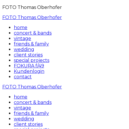
FOTO Thomas Oberhofer
FOTO Thomas Oberhofer
home
concert & bands
vintage
friends & family
wedding
client stories
special projects
FOKURA f/49
Kundenlogin
contact
FOTO Thomas Oberhofer
home
concert & bands
vintage
friends & family
wedding
client stories