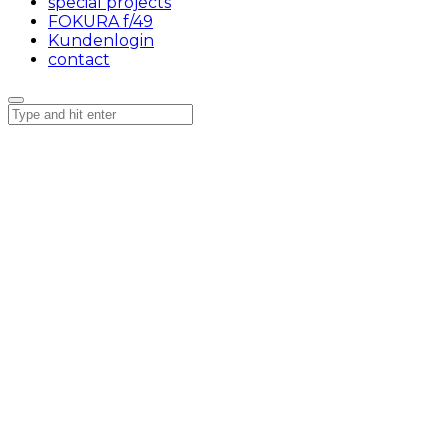
special projects
FOKURA f/49
Kundenlogin
contact