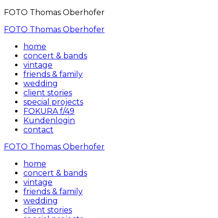
FOTO Thomas Oberhofer
FOTO Thomas Oberhofer
home
concert & bands
vintage
friends & family
wedding
client stories
special projects
FOKURA f/49
Kundenlogin
contact
FOTO Thomas Oberhofer
home
concert & bands
vintage
friends & family
wedding
client stories